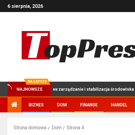
6 sierpnia, 2026
NAJLEPSZE
y: Kompleksowe zarządzanie i stabilizacja środowiska stawu hodo
NAJNOWSZE
BIZNES
DOM
FINANSE
HANDEL
Strona domowa
Dom
Strona 4