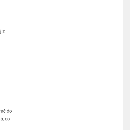
j z
rać do
ś, co