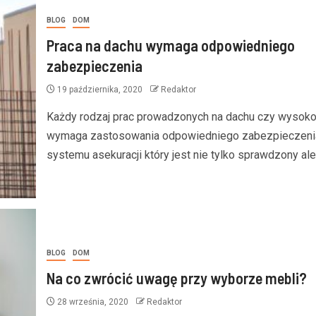
BLOG
DOM
Praca na dachu wymaga odpowiedniego
zabezpieczenia
19 października, 2020
Redaktor
Każdy rodzaj prac prowadzonych na dachu czy wysoko
wymaga zastosowania odpowiedniego zabezpieczeni
systemu asekuracji który jest nie tylko sprawdzony ale.
BLOG
Czysta woda to zdrowe ryb
i stylowa posadzka w sercu
Kompleksowe zarządzanie 
owe spojrzenie na
stabilizacja środowiska st
e płytki podłogowe
hodowlanego
BLOG
DOM
Na co zwrócić uwagę przy wyborze mebli?
28 września, 2020
Redaktor