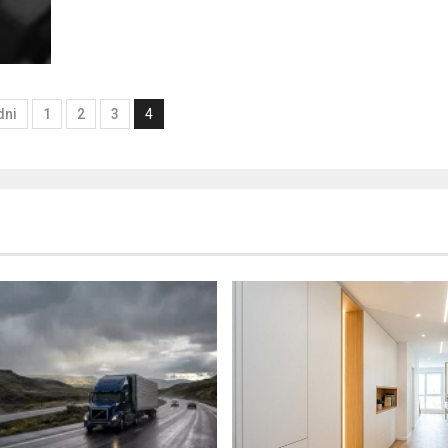
dni
1
2
3
4