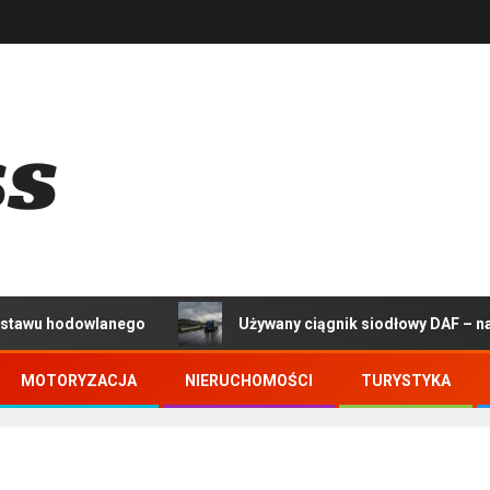
wlanego
Używany ciągnik siodłowy DAF – na co zwróci
MOTORYZACJA
NIERUCHOMOŚCI
TURYSTYKA