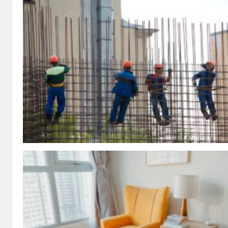
BLOG
Trwała 
domu: N
kuchenn