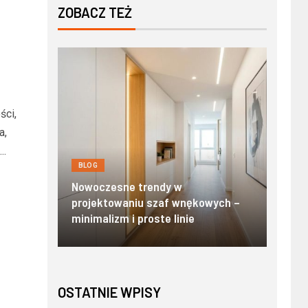
ZOBACZ TEŻ
ści,
a,
..
BLOG
BLOG
y:
Nowo
i
Nowoczesne trendy w
Zako
awu
projektowaniu szaf wnękowych –
stand
minimalizm i proste linie
Tatr
OSTATNIE WPISY