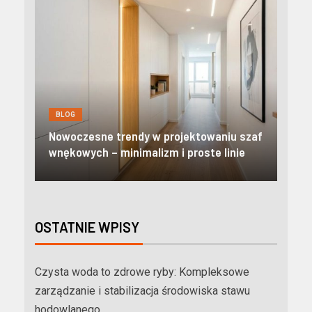
BLOG
BL
Nowoczesne apartamenty w Zakopanem:
Kre
szaf
Odkryj prestiżowy standard i pełną
pom
e
niezależność w Tatrach
mie
OSTATNIE WPISY
Czysta woda to zdrowe ryby: Kompleksowe
zarządzanie i stabilizacja środowiska stawu
hodowlanego