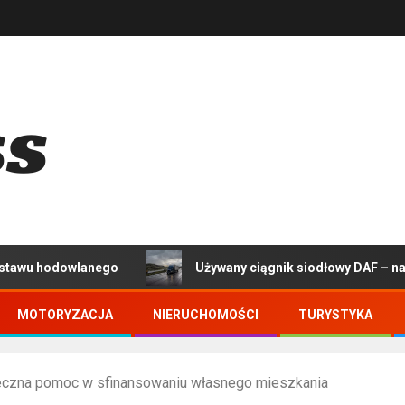
wlanego
Używany ciągnik siodłowy DAF – na co zwrócić
MOTORYZACJA
NIERUCHOMOŚCI
TURYSTYKA
teczna pomoc w sfinansowaniu własnego mieszkania