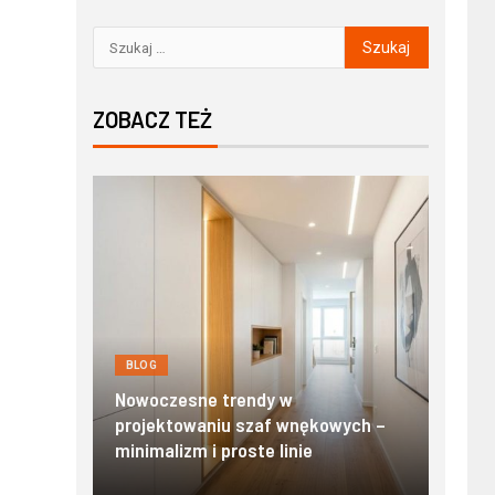
ZOBACZ TEŻ
BLOG
BLOG
y:
Nowo
i
Nowoczesne trendy w
Zako
awu
projektowaniu szaf wnękowych –
stand
minimalizm i proste linie
Tatr