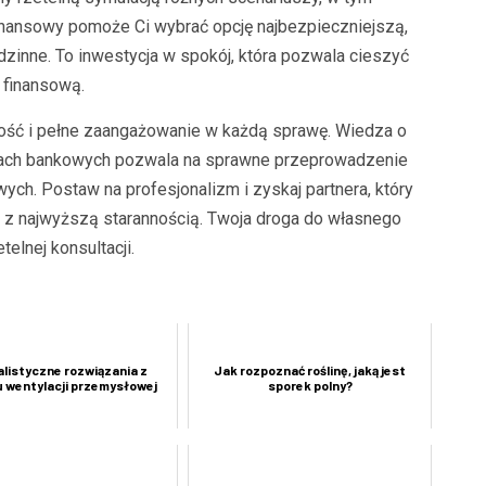
inansowy pomoże Ci wybrać opcję najbezpieczniejszą,
zinne. To inwestycja w spokój, która pozwala cieszyć
 finansową.
ność i pełne zaangażowanie w każdą sprawę. Wiedza o
rach bankowych pozwala na sprawne przeprowadzenie
h. Postaw na profesjonalizm i zyskaj partnera, który
 z najwyższą starannością. Twoja droga do własnego
elnej konsultacji.
alistyczne rozwiązania z
Jak rozpoznać roślinę, jaką jest
 wentylacji przemysłowej
sporek polny?