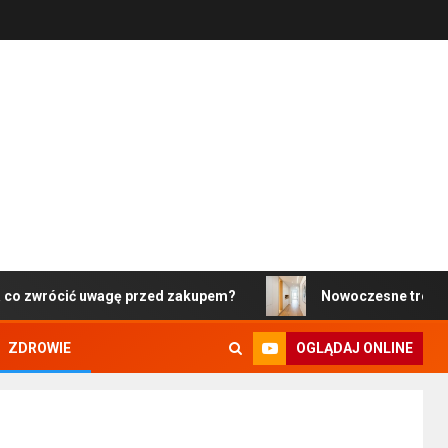
 uwagę przed zakupem?
Nowoczesne trendy w projektowa
OGLĄDAJ ONLINE
ZDROWIE