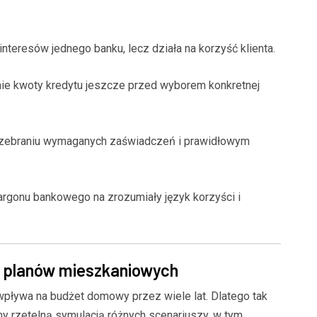
interesów jednego banku, lecz działa na korzyść klienta.
ie kwoty kredytu jeszcze przed wyborem konkretnej
ebraniu wymaganych zaświadczeń i prawidłowym
rgonu bankowego na zrozumiały język korzyści i
h planów mieszkaniowych
wpływa na budżet domowy przez wiele lat. Dlatego tak
ny rzetelną symulacją różnych scenariuszy, w tym