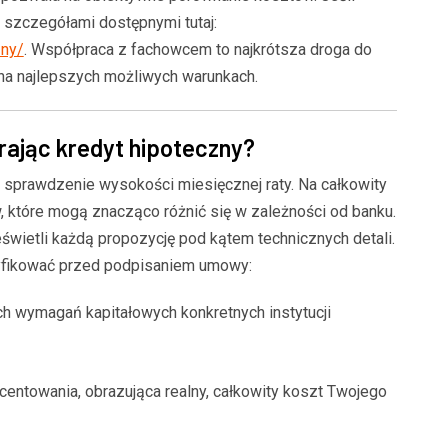
e szczegółami dostępnymi tutaj:
zny/
. Współpraca z fachowcem to najkrótsza droga do
na najlepszych możliwych warunkach.
rając kredyt hipoteczny?
o sprawdzenie wysokości miesięcznej raty. Na całkowity
, które mogą znacząco różnić się w zależności od banku.
wietli każdą propozycję pod kątem technicznych detali.
ryfikować przed podpisaniem umowy:
BLOG
 wymagań kapitałowych konkretnych instytucji
Czysta woda to zdrowe ryb
i stylowa posadzka w sercu
Kompleksowe zarządzanie 
owe spojrzenie na
stabilizacja środowiska st
ntowania, obrazująca realny, całkowity koszt Twojego
e płytki podłogowe
hodowlanego