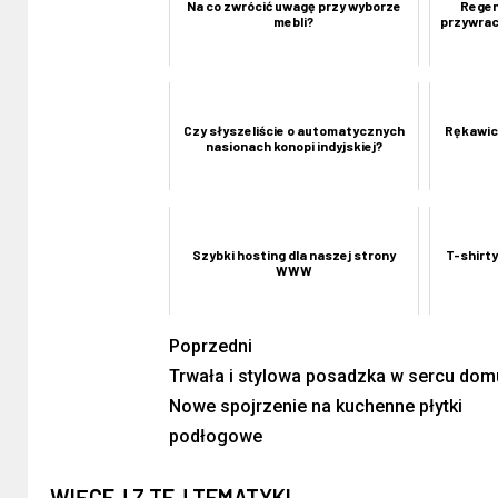
Na co zwrócić uwagę przy wyborze
Regen
mebli?
przywrac
Czy słyszeliście o automatycznych
Rękawic
nasionach konopi indyjskiej?
Szybki hosting dla naszej strony
T-shirt
WWW
Poprzedni
Trwała i stylowa posadzka w sercu dom
Nowe spojrzenie na kuchenne płytki
podłogowe
WIĘCEJ Z TEJ TEMATYKI