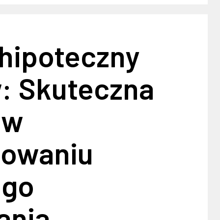
 hipoteczny
: Skuteczna
 w
sowaniu
ego
ania