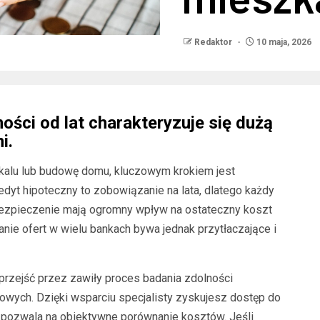
Redaktor
10 maja, 2026
ści od lat charakteryzuje się dużą
i.
okalu lub budowę domu, kluczowym krokiem jest
edyt hipoteczny to zobowiązanie na lata, dlatego każdy
ezpieczenie mają ogromny wpływ na ostateczny koszt
nie ofert w wielu bankach bywa jednak przytłaczające i
rzejść przez zawiły proces badania zdolności
owych. Dzięki wsparciu specjalisty zyskujesz dostęp do
co pozwala na obiektywne porównanie kosztów. Jeśli