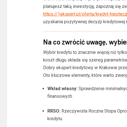
planujesz taką inwestycję, zapoznaj się z
https://1ekspert.pl/oferta/kredyt-hipotec
uzyskania pozytywnej decyzji kredytowej 
Na co zwrócić uwagę, wybie
Wybór kredytu to znacznie więcej niż tylk
koszt długu składa się szereg parametrów
Dobry ekspert kredytowy w Krakowie prześ
Oto kluczowe elementy, które warto zwe
Wkład własny:
Sprawdzenie minimalnych
BLOG
finansowych.
Trwała 
domu: N
RRSO:
Rzeczywista Roczna Stopa Oproce
kuchenn
kredytu.