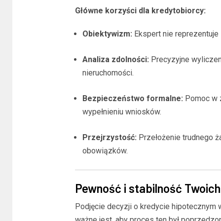
Główne korzyści dla kredytobiorcy:
Obiektywizm:
Ekspert nie reprezentuje 
Analiza zdolności:
Precyzyjne wyliczen
nieruchomości.
Bezpieczeństwo formalne:
Pomoc w z
wypełnieniu wniosków.
Przejrzystość:
Przełożenie trudnego ża
obowiązków.
Pewność i stabilność Twoic
Podjęcie decyzji o kredycie hipotecznym 
ważne jest, aby proces ten był poprzedzo