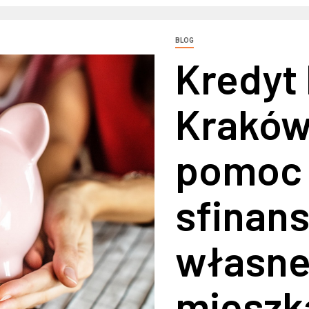
BLOG
Kredyt
Kraków
pomoc
sfinan
własn
mieszk