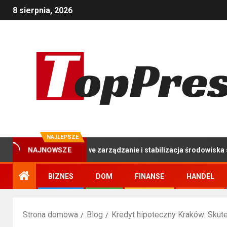
8 sierpnia, 2026
NAJLEPSZE
y: Kompleksowe zarządzanie i stabilizacja środowiska stawu hodo
NAJNOWSZE
BIZNES
DOM
FINANSE
HANDEL
Strona domowa
Blog
Kredyt hipoteczny Kraków: Sku