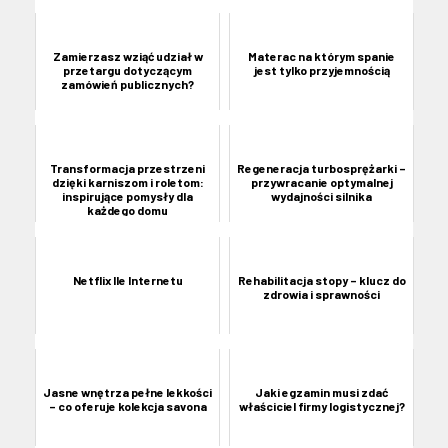
Zamierzasz wziąć udział w
Materac na którym spanie
przetargu dotyczącym
jest tylko przyjemnością
zamówień publicznych?
Transformacja przestrzeni
Regeneracja turbosprężarki –
dzięki karniszom i roletom:
przywracanie optymalnej
inspirujące pomysły dla
wydajności silnika
każdego domu
Netflix Ile Internetu
Rehabilitacja stopy – klucz do
zdrowia i sprawności
Jasne wnętrza pełne lekkości
Jaki egzamin musi zdać
– co oferuje kolekcja savona
właściciel firmy logistycznej?