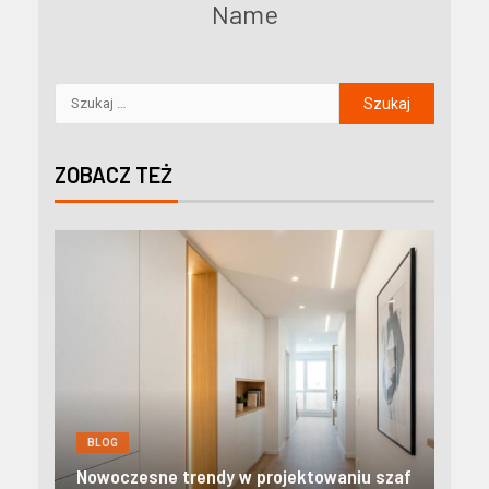
Name
ZOBACZ TEŻ
BLOG
BL
Nowoczesne apartamenty w Zakopanem:
Kre
szaf
Odkryj prestiżowy standard i pełną
pom