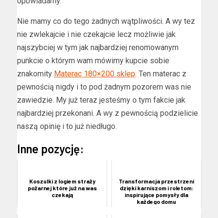
opowiadamy.
Nie mamy co do tego żadnych wątpliwości. A wy tez
nie zwlekajcie i nie czekajcie lecz możliwie jak
najszybciej w tym jak najbardziej renomowanym
punkcie o którym wam mówimy kupcie sobie
znakomity
Materac 180×200 sklep
. Ten materac z
pewnością nigdy i to pod żadnym pozorem was nie
zawiedzie. My już teraz jesteśmy o tym fakcie jak
najbardziej przekonani. A wy z pewnością podzielicie
naszą opinię i to już niedługo.
Inne pozycję:
Koszulki z logiem straży
Transformacja przestrzeni
pożarnej które już na was
dzięki karniszom i roletom:
czekają
inspirujące pomysły dla
każdego domu