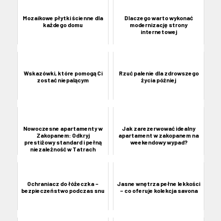
Mozaikowe płytki ścienne dla
Dlaczego warto wykonać
każdego domu
modernizację strony
internetowej
Wskazówki, które pomogą Ci
Rzuć palenie dla zdrowszego
zostać niepalącym
życia później
Nowoczesne apartamenty w
Jak zarezerwować idealny
Zakopanem: Odkryj
apartament w zakopanem na
prestiżowy standard i pełną
weekendowy wypad?
niezależność w Tatrach
Ochraniacz do łóżeczka –
Jasne wnętrza pełne lekkości
bezpieczeństwo podczas snu
– co oferuje kolekcja savona