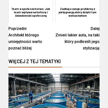
Teatr a społeczeństwo: Jak
Zadbaj o swoje problemy z
teatr wpływa na kulturę i
pielęgnacją skóry dzięki tym
świadomość społeczną
wskazówkom
Poprzedni
Dalej
Architekt którego
Zmień lakier auta, na taki
umiejętności warto
który podkreśli jego
poznać bliżej
stylizację
WIĘCEJ Z TEJ TEMATYKI