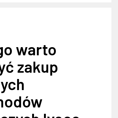
go warto
yć zakup
ych
hodów