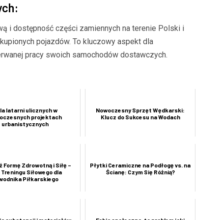
ych:
ą i dostępność części zamiennych na terenie Polski i
zakupionych pojazdów. To kluczowy aspekt dla
zerwanej pracy swoich samochodów dostawczych.
la latarni ulicznych w
Nowoczesny Sprzęt Wędkarski:
oczesnych projektach
Klucz do Sukcesu na Wodach
urbanistycznych
 Formę Zdrowotną i Siłę –
Płytki Ceramiczne na Podłogę vs. na
 Treningu Siłowego dla
Ścianę: Czym Się Różnią?
wodnika Piłkarskiego
a substancji i materiałów
Fobia społeczna, to problem jaki