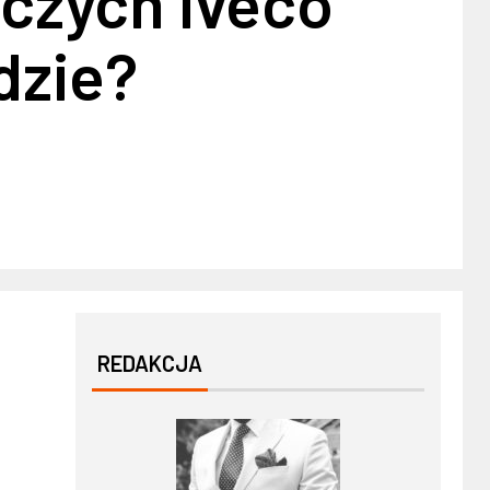
czych Iveco
dzie?
REDAKCJA