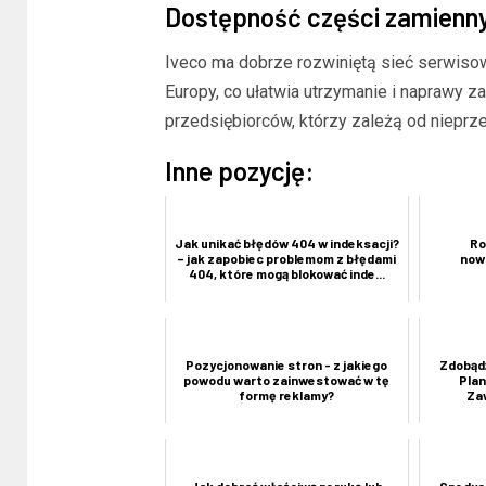
Dostępność części zamienn
Iveco ma dobrze rozwiniętą sieć serwisow
Europy, co ułatwia utrzymanie i naprawy 
przedsiębiorców, którzy zależą od niepr
Inne pozycję:
Jak unikać błędów 404 w indeksacji?
Ro
– jak zapobiec problemom z błędami
now
404, które mogą blokować inde...
Pozycjonowanie stron - z jakiego
Zdobądź
powodu warto zainwestować w tę
Plan
formę reklamy?
Za
Jak dobrać właściwą perukę lub
Spedycj