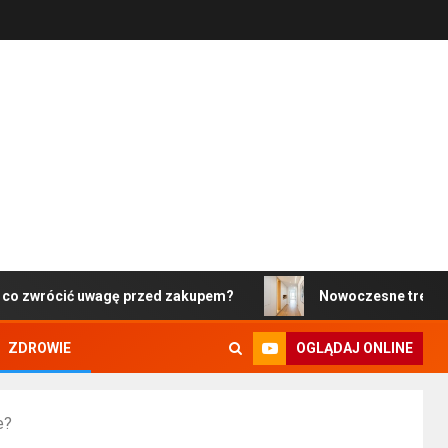
 uwagę przed zakupem?
Nowoczesne trendy w projektowan
OGLĄDAJ ONLINE
ZDROWIE
e?