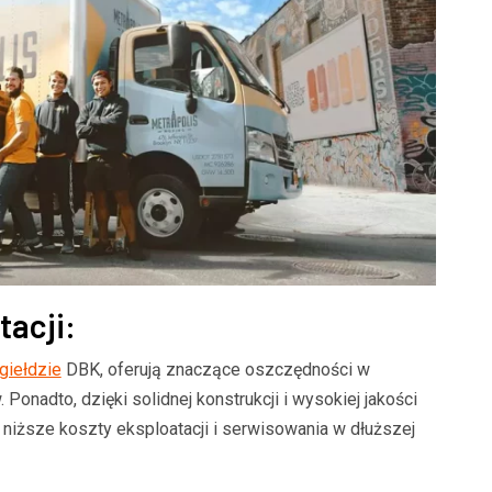
BLOG
Czysta woda to zdrowe ryb
i stylowa posadzka w sercu
Kompleksowe zarządzanie 
owe spojrzenie na
stabilizacja środowiska st
e płytki podłogowe
hodowlanego
tacji:
giełdzie
DBK, oferują znaczące oszczędności w
onadto, dzięki solidnej konstrukcji i wysokiej jakości
iższe koszty eksploatacji i serwisowania w dłuższej