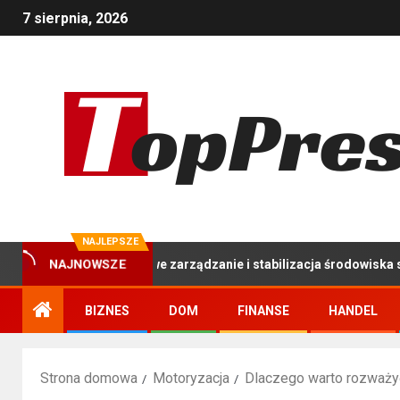
7 sierpnia, 2026
NAJLEPSZE
: Kompleksowe zarządzanie i stabilizacja środowiska stawu hodow
NAJNOWSZE
BIZNES
DOM
FINANSE
HANDEL
Strona domowa
Motoryzacja
Dlaczego warto rozważy