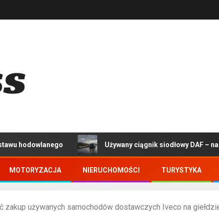
lanego
Używany ciągnik siodłowy DAF – na co zwrócić
MOTORYZACJA
NIERUCHOMOŚCI
TURYSTYKA
ć zakup używanych samochodów dostawczych Iveco na giełdzi