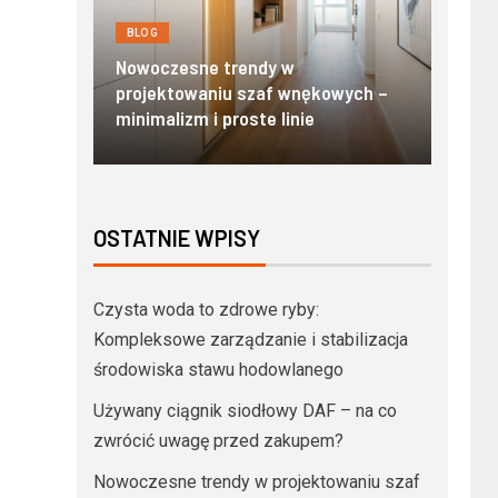
BLOG
BLOG
y:
Nowo
i
Nowoczesne trendy w
Zako
awu
projektowaniu szaf wnękowych –
stand
minimalizm i proste linie
Tatr
OSTATNIE WPISY
Czysta woda to zdrowe ryby:
Kompleksowe zarządzanie i stabilizacja
środowiska stawu hodowlanego
Używany ciągnik siodłowy DAF – na co
zwrócić uwagę przed zakupem?
Nowoczesne trendy w projektowaniu szaf