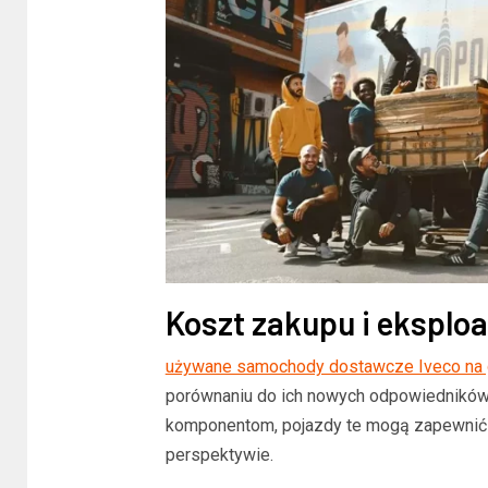
BLOG
Trwała 
domu: N
kuchenn
Koszt zakupu i eksploa
używane samochody dostawcze Iveco na 
porównaniu do ich nowych odpowiedników. P
komponentom, pojazdy te mogą zapewnić n
perspektywie.