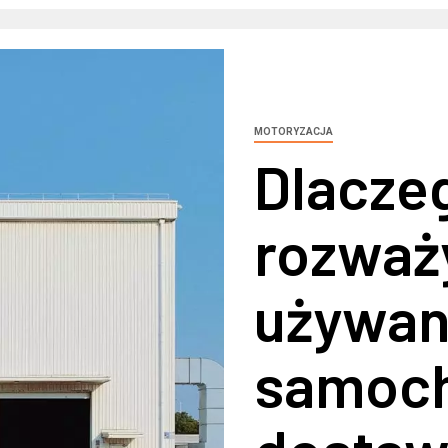
MOTORYZACJA
Dlacze
rozważ
używan
samoc