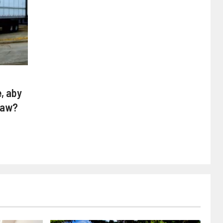
, aby
raw?