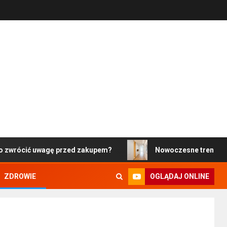
uwagę przed zakupem?
Nowoczesne trendy w projektowani
OGLĄDAJ ONLINE
ZDROWIE