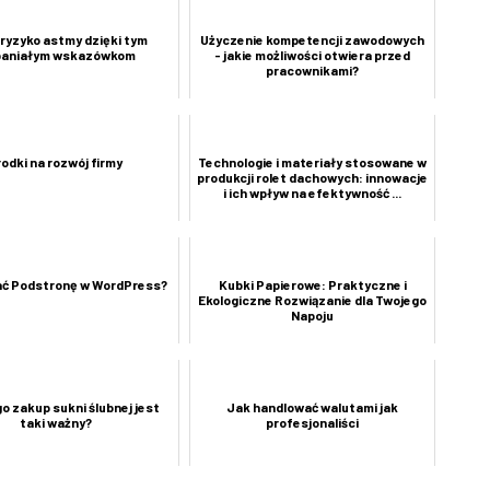
 ryzyko astmy dzięki tym
Użyczenie kompetencji zawodowych
aniałym wskazówkom
- jakie możliwości otwiera przed
pracownikami?
rodki na rozwój firmy
Technologie i materiały stosowane w
produkcji rolet dachowych: innowacje
i ich wpływ na efektywność ...
ć Podstronę w WordPress?
Kubki Papierowe: Praktyczne i
Ekologiczne Rozwiązanie dla Twojego
Napoju
o zakup sukni ślubnej jest
Jak handlować walutami jak
taki ważny?
profesjonaliści