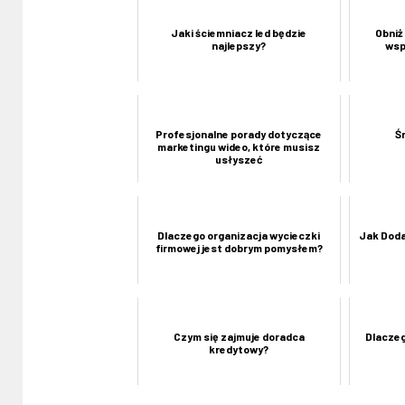
Jaki ściemniacz led będzie
Obniż
najlepszy?
wsp
Profesjonalne porady dotyczące
Ś
marketingu wideo, które musisz
usłyszeć
Dlaczego organizacja wycieczki
Jak Doda
firmowej jest dobrym pomysłem?
Czym się zajmuje doradca
Dlaczeg
kredytowy?