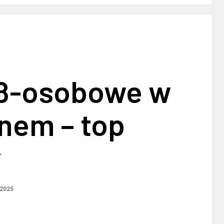
8-osobowe w
nem – top
y
 2025