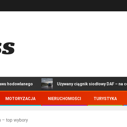
anego
Używany ciągnik siodłowy DAF – na co zwrócić 
MOTORYZACJA
NIERUCHOMOŚCI
TURYSTYKA
 – top wybory