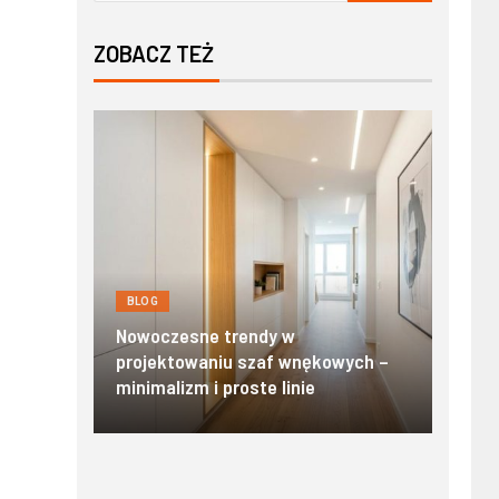
ZOBACZ TEŻ
BLOG
BLOG
Nowoczesn
Nowoczesne trendy w
Zakopanem:
projektowaniu szaf wnękowych –
standard i 
minimalizm i proste linie
Tatrach