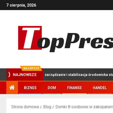
7 sierpnia, 2026
NAJLEPSZE
 Kompleksowe zarządzanie i stabilizacja środowiska stawu hodowl
NAJNOWSZE
BIZNES
DOM
FINANSE
HANDEL
Strona domowa
Blog
Domki 8-osobowe w zakopanem