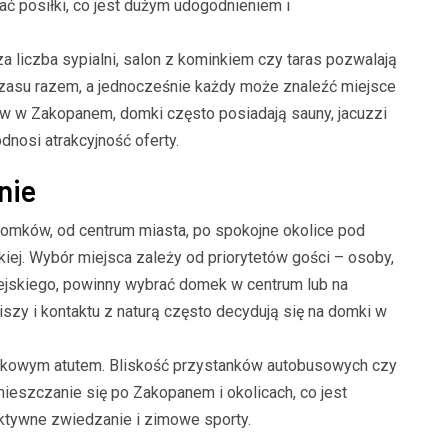
 posiłki, co jest dużym udogodnieniem i
 liczba sypialni, salon z kominkiem czy taras pozwalają
zasu razem, a jednocześnie każdy może znaleźć miejsce
w w Zakopanem, domki często posiadają sauny, jacuzzi
dnosi atrakcyjność oferty.
nie
domków, od centrum miasta, po spokojne okolice pod
BLOG
iej. Wybór miejsca zależy od priorytetów gości – osoby,
Czysta woda to zdrowe ryby:
iejskiego, powinny wybrać domek w centrum lub na
owa posadzka w sercu
Kompleksowe zarządzanie i
szy i kontaktu z naturą często decydują się na domki w
ojrzenie na
stabilizacja środowiska stawu
tki podłogowe
hodowlanego
tkowym atutem. Bliskość przystanków autobusowych czy
emieszczanie się po Zakopanem i okolicach, co jest
ktywne zwiedzanie i zimowe sporty.