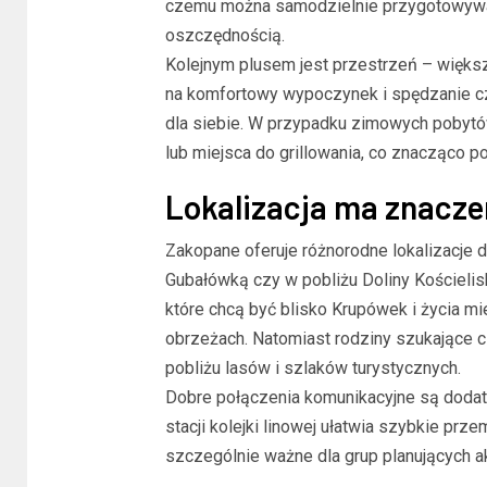
czemu można samodzielnie przygotowywać
oszczędnością.
Kolejnym plusem jest przestrzeń – większa
na komfortowy wypoczynek i spędzanie c
dla siebie. W przypadku zimowych pobytó
lub miejsca do grillowania, co znacząco po
Lokalizacja ma znacze
Zakopane oferuje różnorodne lokalizacje 
Gubałówką czy w pobliżu Doliny Kościelisk
BLOG
które chcą być blisko Krupówek i życia m
Trwała i styl
obrzeżach. Natomiast rodziny szukające ci
domu: Nowe sp
pobliżu lasów i szlaków turystycznych.
kuchenne pły
Dobre połączenia komunikacyjne są doda
stacji kolejki linowej ułatwia szybkie prz
szczególnie ważne dla grup planujących a