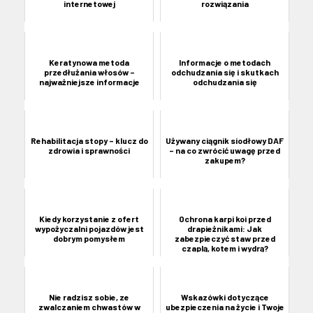
internetowej
rozwiązania
Keratynowa metoda
Informacje o metodach
przedłużania włosów –
odchudzania się i skutkach
najważniejsze informacje
odchudzania się
Rehabilitacja stopy – klucz do
Używany ciągnik siodłowy DAF
zdrowia i sprawności
– na co zwrócić uwagę przed
zakupem?
Kiedy korzystanie z ofert
Ochrona karpi koi przed
wypożyczalni pojazdów jest
drapieżnikami: Jak
dobrym pomysłem
zabezpieczyć staw przed
czaplą, kotem i wydrą?
Nie radzisz sobie, ze
Wskazówki dotyczące
zwalczaniem chwastów w
ubezpieczenia na życie i Twoje