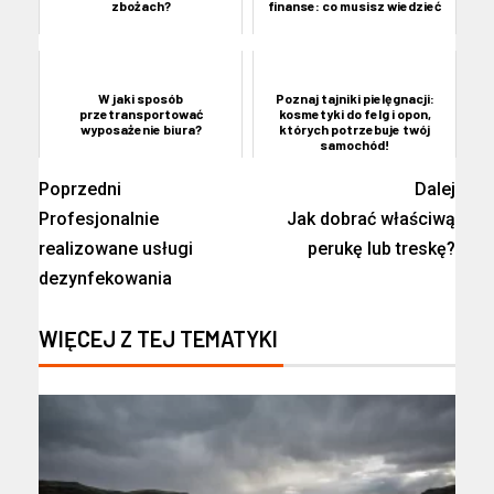
zbożach?
finanse: co musisz wiedzieć
W jaki sposób
Poznaj tajniki pielęgnacji:
przetransportować
kosmetyki do felg i opon,
wyposażenie biura?
których potrzebuje twój
samochód!
Poprzedni
Dalej
Profesjonalnie
Jak dobrać właściwą
realizowane usługi
perukę lub treskę?
dezynfekowania
WIĘCEJ Z TEJ TEMATYKI