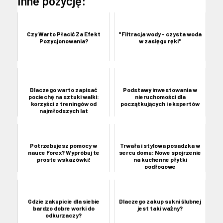
Inne pozycję:
Czy Warto Płacić Za Efekt
"Filtracja wody - czysta woda
Pozycjonowania?
w zasięgu ręki"
Dlaczego warto zapisać
Podstawy inwestowania w
pociechę na sztuki walki:
nieruchomości dla
korzyści z treningów od
początkujących i ekspertów
najmłodszych lat
Potrzebujesz pomocy w
Trwała i stylowa posadzka w
nauce Forex? Wypróbuj te
sercu domu: Nowe spojrzenie
proste wskazówki!
na kuchenne płytki
podłogowe
Gdzie zakupicie dla siebie
Dlaczego zakup sukni ślubnej
bardzo dobre worki do
jest taki ważny?
odkurzaczy?