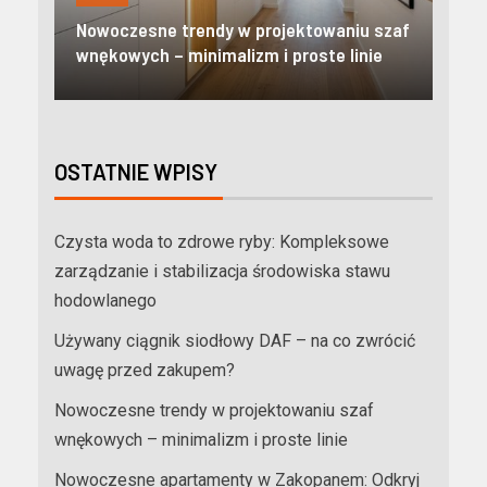
Nowoczesne apartamenty w Zakopanem:
iu szaf
Odkryj prestiżowy standard i pełną
inie
niezależność w Tatrach
OSTATNIE WPISY
Czysta woda to zdrowe ryby: Kompleksowe
zarządzanie i stabilizacja środowiska stawu
hodowlanego
Używany ciągnik siodłowy DAF – na co zwrócić
uwagę przed zakupem?
Nowoczesne trendy w projektowaniu szaf
wnękowych – minimalizm i proste linie
Nowoczesne apartamenty w Zakopanem: Odkryj