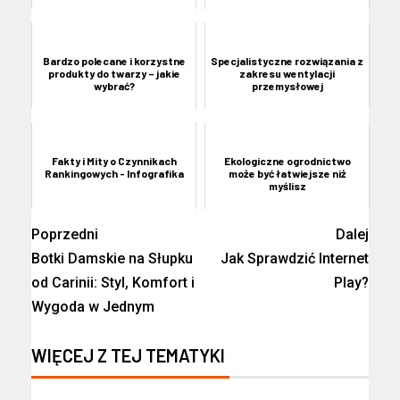
Bardzo polecane i korzystne
Specjalistyczne rozwiązania z
produkty do twarzy – jakie
zakresu wentylacji
wybrać?
przemysłowej
Fakty i Mity o Czynnikach
Ekologiczne ogrodnictwo
Rankingowych - Infografika
może być łatwiejsze niż
myślisz
Poprzedni
Dalej
Botki Damskie na Słupku
Jak Sprawdzić Internet
od Carinii: Styl, Komfort i
Play?
Wygoda w Jednym
WIĘCEJ Z TEJ TEMATYKI