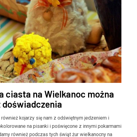
BLOG
Czysta woda to zdrowe ryb
i stylowa posadzka w sercu
Kompleksowe zarządzanie 
a ciasta na Wielkanoc można
owe spojrzenie na
stabilizacja środowiska st
 doświadczenia
e płytki podłogowe
hodowlanego
 również kojarzy się nam z odświętnym jedzeniem i
okolorowane na pisanki i poświęcone z innymi pokarmami
adamy również podczas tych świąt żur wielkanocny na