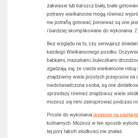
zakwasie lub barszcz biały, białe gotowan
potrawy wielkanocne mogą również wyprób
nie potrafią gotować, ponieważ są one jas
i bardziej skomplikowane do wykonania. Z
Bez względu na to, czy serwujesz śniadan
każdego Wielkanocnego posiłku. Oczywiśc
babkami, mazurkami, bułeczkami drożdżo
zgadzają się, że ciasta wielkanocne robią
znajdziemy wiele prostych przepisów na c
niedoświadczona osoba, są one dodatkowo
sprzedaży również znajdziesz wiele słodki
możesz się nimi zainspirować podczas ro
Proste do wykonania
przepisy na ciasta n
kulinarnych. Możesz w ten sposób wykonać
tej pory takich słodkości nie znałaś.