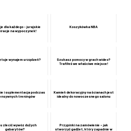
e dla każdego - jurajskie
Koszykówka NBA
piracje na wypoczynek!
sztuje wynajem urządzeń?
Szukasz pomocy w grach wideo?
Trafiłeś we właściwe miejsce!
ie i suplementacja podczas
Kamień dekoracyjny na ścianach jest
tensywnych treningów
idealny do nowoczesnego salonu
u zlecić wywóz dużych
Przypinki na zamówienie – jak
gabarytów?
stworzyć gadżet, który zapadnie w