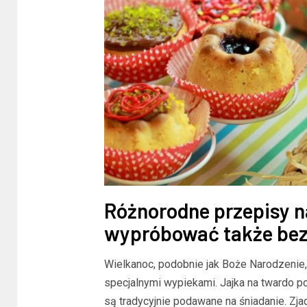
BLOG
Trwała 
Różnorodne przepisy n
domu: N
wypróbować także bez
kuchenn
Wielkanoc, podobnie jak Boże Narodzenie,
specjalnymi wypiekami. Jajka na twardo p
są tradycyjnie podawane na śniadanie. Zj