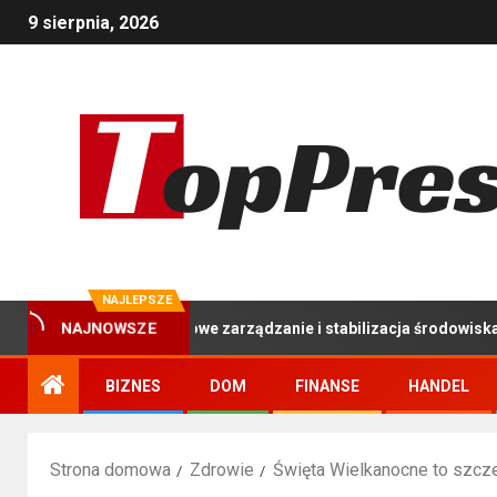
9 sierpnia, 2026
NAJLEPSZE
y: Kompleksowe zarządzanie i stabilizacja środowiska stawu hodo
NAJNOWSZE
BIZNES
DOM
FINANSE
HANDEL
Strona domowa
Zdrowie
Święta Wielkanocne to szcze