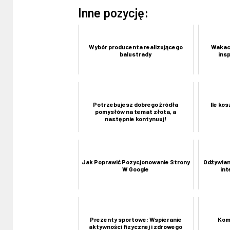
Inne pozycję:
Wybór producenta realizującego
Wakacj
balustrady
ins
Potrzebujesz dobrego źródła
Ile ko
pomysłów na temat złota, a
następnie kontynuuj!
Jak Poprawić Pozycjonowanie Strony
Odżywian
W Google
in
Prezenty sportowe: Wspieranie
Kom
aktywności fizycznej i zdrowego