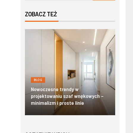
ZOBACZ TEŻ
BLOG
BLOG
y:
Nowo
i
Nowoczesne trendy w
Zako
awu
projektowaniu szaf wnękowych –
stand
minimalizm i proste linie
Tatr