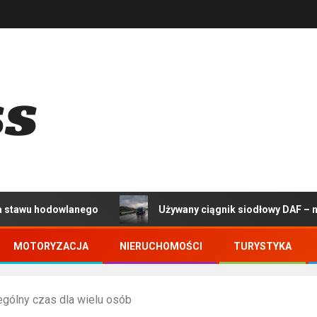
wlanego
Używany ciągnik siodłowy DAF – na co zwróci
MOTORYZACJA
NIERUCHOMOŚCI
TURYSTYKA
gólny czas dla wielu osób