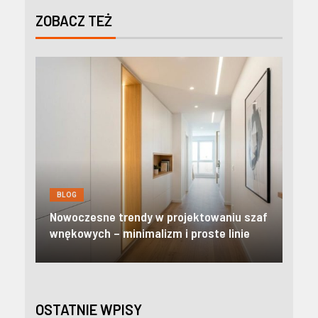
ZOBACZ TEŻ
BLOG
BL
Nowoczesne apartamenty w Zakopanem:
Kre
szaf
Odkryj prestiżowy standard i pełną
pom
e
niezależność w Tatrach
mie
OSTATNIE WPISY