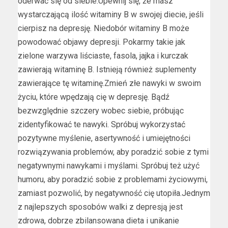
oderwać się od siebie.Upewnij się, że masz
wystarczającą ilość witaminy B w swojej diecie, jeśli
cierpisz na depresję. Niedobór witaminy B może
powodować objawy depresji. Pokarmy takie jak
zielone warzywa liściaste, fasola, jajka i kurczak
zawierają witaminę B. Istnieją również suplementy
zawierające tę witaminę.Zmień złe nawyki w swoim
życiu, które wpędzają cię w depresję. Bądź
bezwzględnie szczery wobec siebie, próbując
zidentyfikować te nawyki. Spróbuj wykorzystać
pozytywne myślenie, asertywność i umiejętności
rozwiązywania problemów, aby poradzić sobie z tymi
negatywnymi nawykami i myślami. Spróbuj też użyć
humoru, aby poradzić sobie z problemami życiowymi,
zamiast pozwolić, by negatywność cię utopiła.Jednym
z najlepszych sposobów walki z depresją jest
zdrowa, dobrze zbilansowana dieta i unikanie