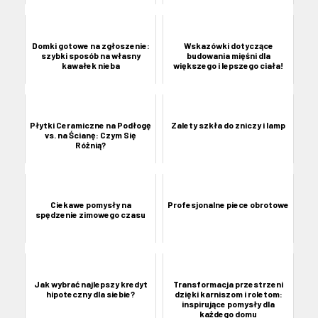
Domki gotowe na zgłoszenie:
Wskazówki dotyczące
szybki sposób na własny
budowania mięśni dla
kawałek nieba
większego i lepszego ciała!
Płytki Ceramiczne na Podłogę
Zalety szkła do zniczy i lamp
vs. na Ścianę: Czym Się
Różnią?
Ciekawe pomysły na
Profesjonalne piece obrotowe
spędzenie zimowego czasu
Jak wybrać najlepszy kredyt
Transformacja przestrzeni
hipoteczny dla siebie?
dzięki karniszom i roletom:
inspirujące pomysły dla
każdego domu