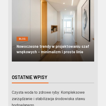
BLOG
BL
Nowoczesne apartamenty w Zakopanem:
Kre
szaf
Odkryj prestiżowy standard i pełną
pom
e
niezależność w Tatrach
mie
OSTATNIE WPISY
Czysta woda to zdrowe ryby: Kompleksowe
zarządzanie i stabilizacja środowiska stawu
hodowlanego