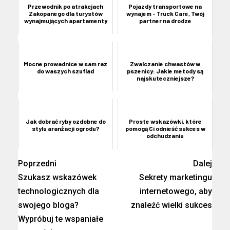
Przewodnik po atrakcjach
Pojazdy transportowe na
Zakopanego dla turystów
wynajem - Truck Care, Twój
wynajmujących apartamenty
partner na drodze
Mocne prowadnice w sam raz
Zwalczanie chwastów w
do waszych szuflad
pszenicy: Jakie metody są
najskuteczniejsze?
Jak dobrać ryby ozdobne do
Proste wskazówki, które
stylu aranżacji ogrodu?
pomogą Ci odnieść sukces w
odchudzaniu
Poprzedni
Dalej
Szukasz wskazówek
Sekrety marketingu
technologicznych dla
internetowego, aby
swojego bloga?
znaleźć wielki sukces
Wypróbuj te wspaniałe