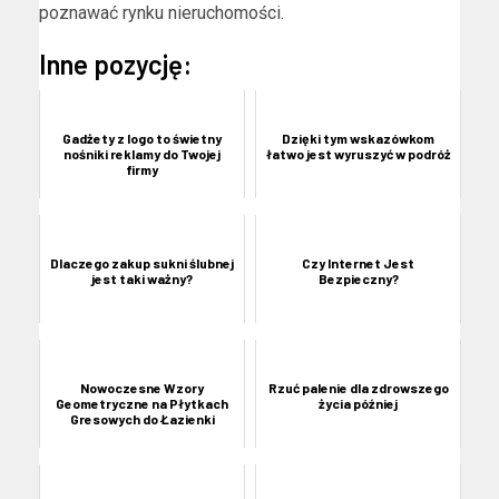
poznawać rynku nieruchomości.
Inne pozycję:
Gadżety z logo to świetny
Dzięki tym wskazówkom
nośniki reklamy do Twojej
łatwo jest wyruszyć w podróż
firmy
Dlaczego zakup sukni ślubnej
Czy Internet Jest
jest taki ważny?
Bezpieczny?
Nowoczesne Wzory
Rzuć palenie dla zdrowszego
Geometryczne na Płytkach
życia później
Gresowych do Łazienki