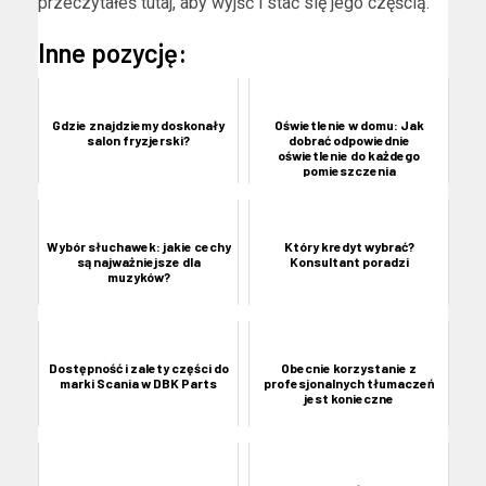
przeczytałeś tutaj, aby wyjść i stać się jego częścią.
Inne pozycję:
Gdzie znajdziemy doskonały
Oświetlenie w domu: Jak
salon fryzjerski?
dobrać odpowiednie
oświetlenie do każdego
pomieszczenia
Wybór słuchawek: jakie cechy
Który kredyt wybrać?
są najważniejsze dla
Konsultant poradzi
muzyków?
Dostępność i zalety części do
Obecnie korzystanie z
marki Scania w DBK Parts
profesjonalnych tłumaczeń
jest konieczne