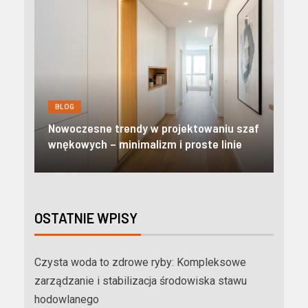
BLOG
BL
Nowoczesne apartamenty w Zakopanem:
Kre
szaf
Odkryj prestiżowy standard i pełną
pom
e
niezależność w Tatrach
mie
OSTATNIE WPISY
Czysta woda to zdrowe ryby: Kompleksowe
zarządzanie i stabilizacja środowiska stawu
hodowlanego