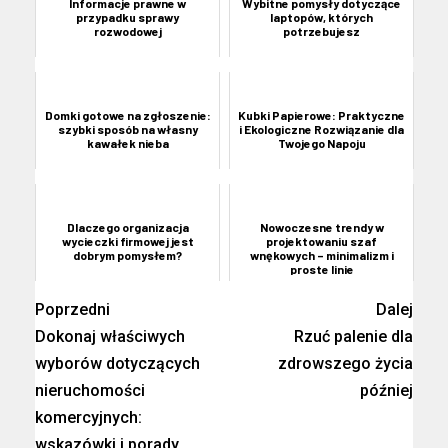
Informacje prawne w
Wybitne pomysły dotyczące
przypadku sprawy
laptopów, których
rozwodowej
potrzebujesz
Domki gotowe na zgłoszenie:
Kubki Papierowe: Praktyczne
szybki sposób na własny
i Ekologiczne Rozwiązanie dla
kawałek nieba
Twojego Napoju
Dlaczego organizacja
Nowoczesne trendy w
wycieczki firmowej jest
projektowaniu szaf
dobrym pomysłem?
wnękowych – minimalizm i
proste linie
Poprzedni
Dalej
Dokonaj właściwych
Rzuć palenie dla
wyborów dotyczących
zdrowszego życia
nieruchomości
później
komercyjnych:
wskazówki i porady