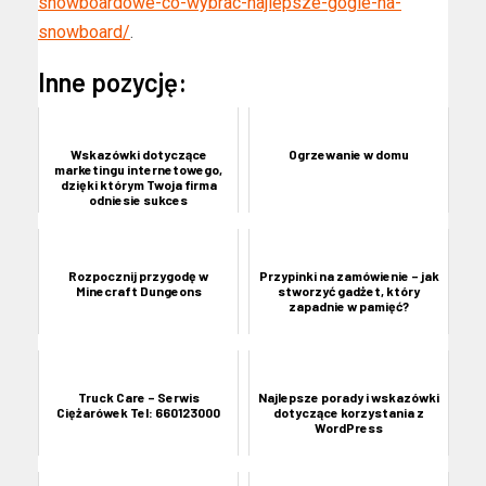
snowboardowe-co-wybrac-najlepsze-gogle-na-
snowboard/
.
Inne pozycję:
Wskazówki dotyczące
Ogrzewanie w domu
marketingu internetowego,
dzięki którym Twoja firma
odniesie sukces
Rozpocznij przygodę w
Przypinki na zamówienie – jak
Minecraft Dungeons
stworzyć gadżet, który
zapadnie w pamięć?
Truck Care – Serwis
Najlepsze porady i wskazówki
Ciężarówek Tel: 660123000
dotyczące korzystania z
WordPress