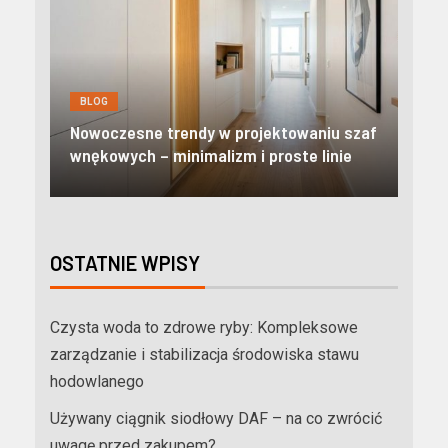
BLOG
BLOG
Nowoc
Nowoczesne trendy w projektowaniu szaf
Odkryj
wnękowych – minimalizm i proste linie
niezal
OSTATNIE WPISY
Czysta woda to zdrowe ryby: Kompleksowe
zarządzanie i stabilizacja środowiska stawu
hodowlanego
Używany ciągnik siodłowy DAF – na co zwrócić
uwagę przed zakupem?