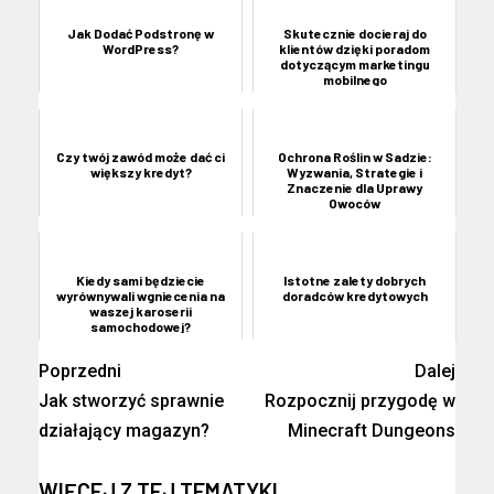
Jak Dodać Podstronę w
Skutecznie docieraj do
WordPress?
klientów dzięki poradom
dotyczącym marketingu
mobilnego
Czy twój zawód może dać ci
Ochrona Roślin w Sadzie:
większy kredyt?
Wyzwania, Strategie i
Znaczenie dla Uprawy
Owoców
Kiedy sami będziecie
Istotne zalety dobrych
wyrównywali wgniecenia na
doradców kredytowych
waszej karoserii
samochodowej?
Poprzedni
Dalej
Jak stworzyć sprawnie
Rozpocznij przygodę w
działający magazyn?
Minecraft Dungeons
WIĘCEJ Z TEJ TEMATYKI