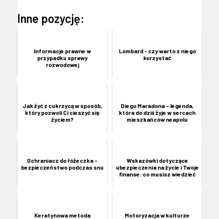
Inne pozycję:
Informacje prawne w
Lombard - czy warto z niego
przypadku sprawy
korzystać
rozwodowej
Jak żyć z cukrzycą w sposób,
Diego Maradona – legenda,
który pozwoli Ci cieszyć się
która do dziś żyje w sercach
życiem?
mieszkańców neapolu
Ochraniacz do łóżeczka –
Wskazówki dotyczące
bezpieczeństwo podczas snu
ubezpieczenia na życie i Twoje
finanse: co musisz wiedzieć
Keratynowa metoda
Motoryzacja w kulturze