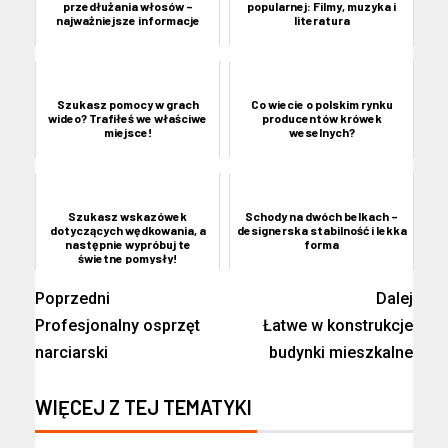
przedłużania włosów –
popularnej: Filmy, muzyka i
najważniejsze informacje
literatura
Szukasz pomocy w grach
Co wiecie o polskim rynku
wideo? Trafiłeś we właściwe
producentów krówek
miejsce!
weselnych?
Szukasz wskazówek
Schody na dwóch belkach –
dotyczących wędkowania, a
designerska stabilność i lekka
następnie wypróbuj te
forma
świetne pomysły!
Poprzedni
Dalej
Profesjonalny osprzęt
Łatwe w konstrukcje
narciarski
budynki mieszkalne
WIĘCEJ Z TEJ TEMATYKI