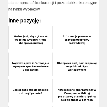
stanie sprostać konkurencji i pozostać konkurencyjne
na rynku wypieków.
Inne pozycję:
Ważne jest, aby zgłaszać
Informacje prawne w
wszelkie wypadki firmie
przypadku sprawy
ubezpieczeniowej
rozwodowej
Najważniejsze informacje o
Ubezpiecz swój dom i uspokój
wynajmie apartamentów w
umysł dzięki tym
Zakopanem
wskazówkom
Jak często kupujesz sobie
Nowoczesne apartamenty w
zdrową żywność?
Zakopanem: Odkryj
prestiżowy standard i pełną
niezależność w Tatrach