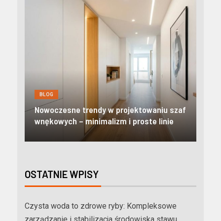
BLOG
Nowoczesne apartamenty w Zakopanem:
iu szaf
Odkryj prestiżowy standard i pełną
inie
niezależność w Tatrach
OSTATNIE WPISY
Czysta woda to zdrowe ryby: Kompleksowe
zarządzanie i stabilizacja środowiska stawu