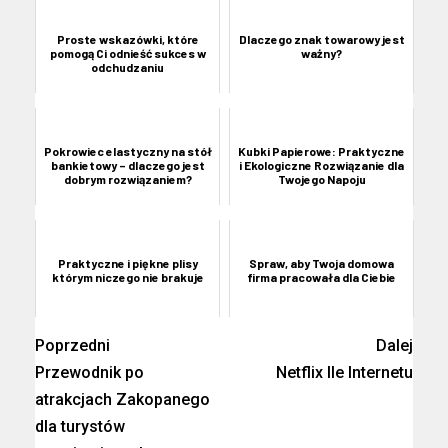
Proste wskazówki, które
Dlaczego znak towarowy jest
pomogą Ci odnieść sukces w
ważny?
odchudzaniu
Pokrowiec elastyczny na stół
Kubki Papierowe: Praktyczne
bankietowy – dlaczego jest
i Ekologiczne Rozwiązanie dla
dobrym rozwiązaniem?
Twojego Napoju
Praktyczne i piękne plisy
Spraw, aby Twoja domowa
którym niczego nie brakuje
firma pracowała dla Ciebie
Poprzedni
Dalej
Przewodnik po
Netflix Ile Internetu
atrakcjach Zakopanego
dla turystów