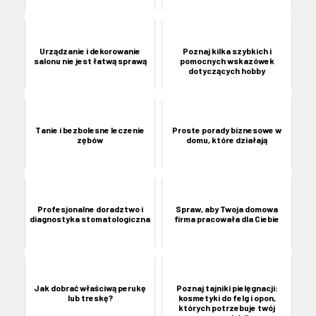
Urządzanie i dekorowanie
Poznaj kilka szybkich i
salonu nie jest łatwą sprawą
pomocnych wskazówek
dotyczących hobby
Tanie i bezbolesne leczenie
Proste porady biznesowe w
zębów
domu, które działają
Profesjonalne doradztwo i
Spraw, aby Twoja domowa
diagnostyka stomatologiczna
firma pracowała dla Ciebie
Jak dobrać właściwą perukę
Poznaj tajniki pielęgnacji:
lub treskę?
kosmetyki do felg i opon,
których potrzebuje twój