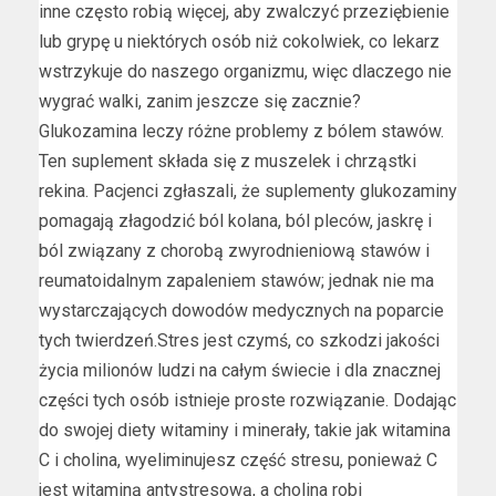
inne często robią więcej, aby zwalczyć przeziębienie
lub grypę u niektórych osób niż cokolwiek, co lekarz
wstrzykuje do naszego organizmu, więc dlaczego nie
wygrać walki, zanim jeszcze się zacznie?
Glukozamina leczy różne problemy z bólem stawów.
Ten suplement składa się z muszelek i chrząstki
rekina. Pacjenci zgłaszali, że suplementy glukozaminy
pomagają złagodzić ból kolana, ból pleców, jaskrę i
ból związany z chorobą zwyrodnieniową stawów i
reumatoidalnym zapaleniem stawów; jednak nie ma
wystarczających dowodów medycznych na poparcie
tych twierdzeń.Stres jest czymś, co szkodzi jakości
życia milionów ludzi na całym świecie i dla znacznej
części tych osób istnieje proste rozwiązanie. Dodając
do swojej diety witaminy i minerały, takie jak witamina
C i cholina, wyeliminujesz część stresu, ponieważ C
jest witaminą antystresową, a cholina robi