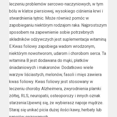
leczeniu problemów sercowo-naczyniowych, w tym
bólu w klatce piersiowej, wysokiego ciśnienia krwi i
stwardnienia tętnic. Może również pomóc w
zapobieganiu niektórym rodzajom raka. Najprostszym
sposobem na zapewnienie sobie potrzebnych
składników odżywczych jest suplementacja witaminą
E.Kwas foliowy zapobiega wadom wrodzonym,
niektórym nowotworom, udarom i chorobom serca. Ta
witamina B jest dodawana do mąki, płatków
śniadaniowych i makaronów. Dodatkowo wiele
warzyw liściastych, melonów, fasoli i mięs zawiera
kwas foliowy. Kwas foliowy jest stosowany w
leczeniu choroby Alzheimera, zwyrodnienia plamki
żółtej, RLS, neuropatii, osteoporozy i innych oznak
starzenia.Upewnij się, że wybierasz napoje mądrze.
Staraj się unikać picia dużej ilości kawy, herbaty lub
napojów gazowanych.