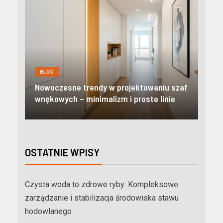
BLOG
Nowoczesne apartamenty w Z
y w projektowaniu szaf
Odkryj prestiżowy standard i p
alizm i proste linie
niezależność w Tatrach
OSTATNIE WPISY
Czysta woda to zdrowe ryby: Kompleksowe
zarządzanie i stabilizacja środowiska stawu
hodowlanego