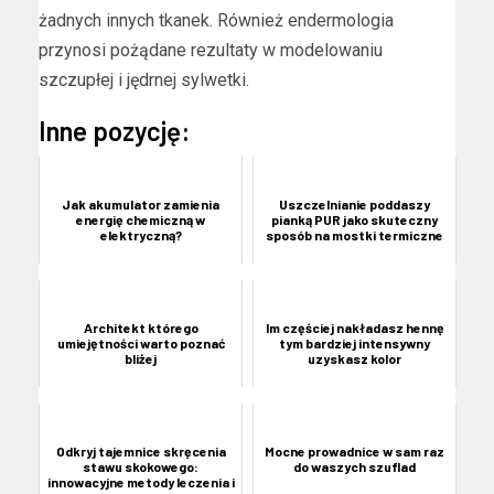
żadnych innych tkanek. Również endermologia
przynosi pożądane rezultaty w modelowaniu
szczupłej i jędrnej sylwetki.
Inne pozycję:
Jak akumulator zamienia
Uszczelnianie poddaszy
energię chemiczną w
pianką PUR jako skuteczny
elektryczną?
sposób na mostki termiczne
Architekt którego
Im częściej nakładasz hennę
umiejętności warto poznać
tym bardziej intensywny
bliżej
uzyskasz kolor
Odkryj tajemnice skręcenia
Mocne prowadnice w sam raz
stawu skokowego:
do waszych szuflad
innowacyjne metody leczenia i