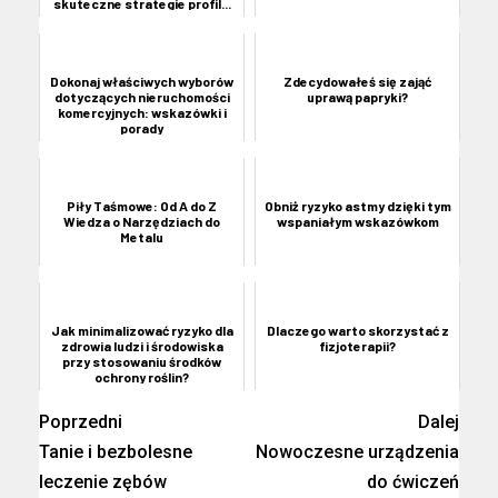
skuteczne strategie profil...
Dokonaj właściwych wyborów
Zdecydowałeś się zająć
dotyczących nieruchomości
uprawą papryki?
komercyjnych: wskazówki i
porady
Piły Taśmowe: Od A do Z
Obniż ryzyko astmy dzięki tym
Wiedza o Narzędziach do
wspaniałym wskazówkom
Metalu
Jak minimalizować ryzyko dla
Dlaczego warto skorzystać z
zdrowia ludzi i środowiska
fizjoterapii?
przy stosowaniu środków
ochrony roślin?
Poprzedni
Dalej
Tanie i bezbolesne
Nowoczesne urządzenia
leczenie zębów
do ćwiczeń