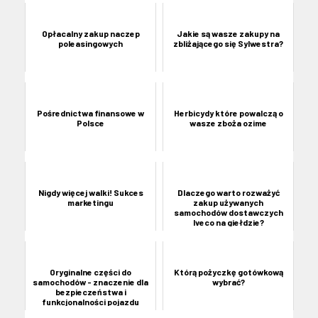
Opłacalny zakup naczep
Jakie są wasze zakupy na
poleasingowych
zbliżającego się Sylwestra?
Pośrednictwa finansowe w
Herbicydy które powalczą o
Polsce
wasze zboża ozime
Nigdy więcej walki! Sukces
Dlaczego warto rozważyć
marketingu
zakup używanych
samochodów dostawczych
Iveco na giełdzie?
Oryginalne części do
Którą pożyczkę gotówkową
samochodów - znaczenie dla
wybrać?
bezpieczeństwa i
funkcjonalności pojazdu