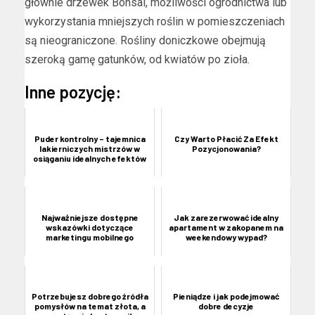
głównie drzewek Bonsai, możliwości ogrodnictwa lub
wykorzystania mniejszych roślin w pomieszczeniach
są nieograniczone. Rośliny doniczkowe obejmują
szeroką gamę gatunków, od kwiatów po zioła.
Inne pozycję:
Puder kontrolny – tajemnica
Czy Warto Płacić Za Efekt
lakierniczych mistrzów w
Pozycjonowania?
osiąganiu idealnych efektów
Najważniejsze dostępne
Jak zarezerwować idealny
wskazówki dotyczące
apartament w zakopanem na
marketingu mobilnego
weekendowy wypad?
Potrzebujesz dobrego źródła
Pieniądze i jak podejmować
pomysłów na temat złota, a
dobre decyzje