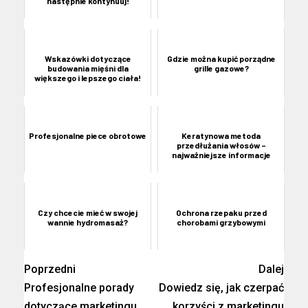
następnie kontynuuj!
Wskazówki dotyczące
Gdzie można kupić porządne
budowania mięśni dla
grille gazowe?
większego i lepszego ciała!
Profesjonalne piece obrotowe
Keratynowa metoda
przedłużania włosów –
najważniejsze informacje
Czy chcecie mieć w swojej
Ochrona rzepaku przed
wannie hydromasaż?
chorobami grzybowymi
Poprzedni
Dalej
Profesjonalne porady
Dowiedz się, jak czerpać
dotyczące marketingu
korzyści z marketingu