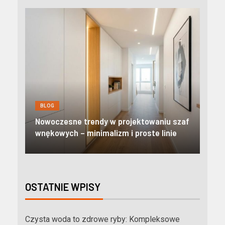
BLOG
BL
Nowoczesne apartamenty w Zakopanem:
Kre
szaf
Odkryj prestiżowy standard i pełną
pom
e
niezależność w Tatrach
mie
OSTATNIE WPISY
Czysta woda to zdrowe ryby: Kompleksowe