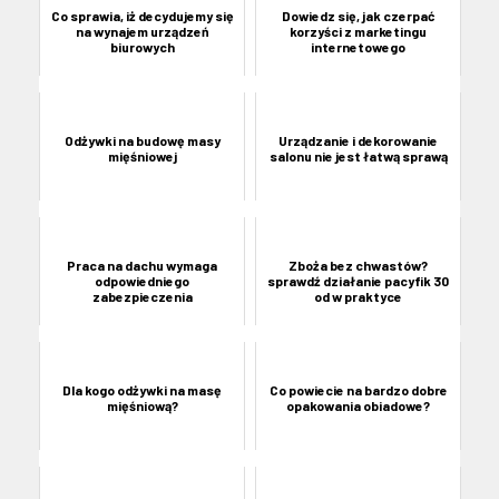
Co sprawia, iż decydujemy się
Dowiedz się, jak czerpać
na wynajem urządzeń
korzyści z marketingu
biurowych
internetowego
Odżywki na budowę masy
Urządzanie i dekorowanie
mięśniowej
salonu nie jest łatwą sprawą
Praca na dachu wymaga
Zboża bez chwastów?
odpowiedniego
sprawdź działanie pacyfik 30
zabezpieczenia
od w praktyce
Dla kogo odżywki na masę
Co powiecie na bardzo dobre
mięśniową?
opakowania obiadowe?