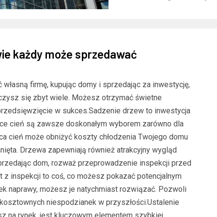
wie każdy może sprzedawać
ć własną firmę, kupując domy i sprzedając za inwestycję,
auczysz się zbyt wiele. Możesz otrzymać świetne
e przedsięwzięcie w sukces.Sadzenie drzew to inwestycja
ące cień są zawsze doskonałym wyborem zarówno dla
ająca cień może obniżyć koszty chłodzenia Twojego domu
śnięta. Drzewa zapewniają również atrakcyjny wygląd
przedając dom, rozważ przeprowadzenie inspekcji przed
 z inspekcji to coś, co możesz pokazać potencjalnym
iek naprawy, możesz je natychmiast rozwiązać. Pozwoli
e kosztownych niespodzianek w przyszłości.Ustalenie
z na rynek, jest kluczowym elementem szybkiej