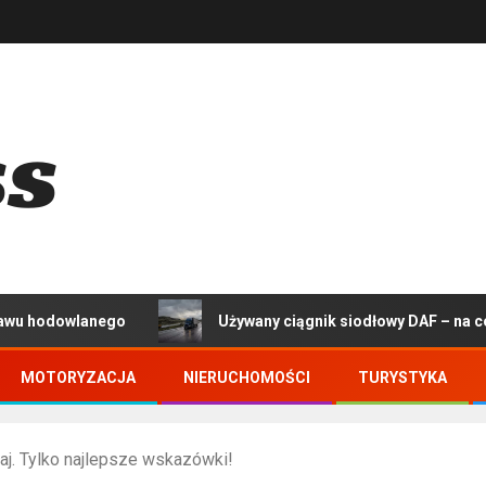
nego
Używany ciągnik siodłowy DAF – na co zwrócić uw
MOTORYZACJA
NIERUCHOMOŚCI
TURYSTYKA
aj. Tylko najlepsze wskazówki!