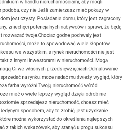
rednikiem w handlu nieruchomościami, aby mogli
to podoba, czy nie.Jeśli zamierzasz mieć pokazy w
dom jest czysty. Posiadanie domu, który jest zagracony
any, zniechęci potencjalnych nabywców i sprawi, że będą
t rozważać twoje.Chociaż godne pochwały jest
eruchomości, może to spowodować wiele kłopotów.
kcesu we wszystkim, a rynek nieruchomości nie jest
takt z innymi inwestorami w nieruchomości. Mogą
omogą Ci we własnych przedsięwzięciach.Odmalowanie
 sprzedać na rynku, może nadać mu świeży wygląd, który
ieża farba wyróżni Twoją nieruchomość wśród
że mieć o wiele lepszy wygląd dzięki odrobinie
m poziomie sprzedajesz nieruchomość, chcesz mieć
. Jedynym sposobem, aby to zrobić, jest uzyskanie
, które można wykorzystać do określenia najlepszych
ć z takich wskazówek, aby stanąć u progu sukcesu.