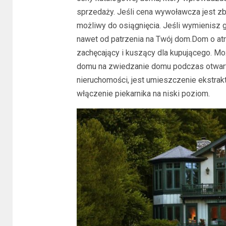
sprzedaży. Jeśli cena wywoławcza jest zby
możliwy do osiągnięcia. Jeśli wymienisz
nawet od patrzenia na Twój dom.Dom o at
zachęcający i kuszący dla kupującego. Mo
domu na zwiedzanie domu podczas otwar
nieruchomości, jest umieszczenie ekstrak
włączenie piekarnika na niski poziom.
BLOG
Trwała i stylowa posadzka w s
domu: Nowe spojrzenie na
kuchenne płytki podłogowe