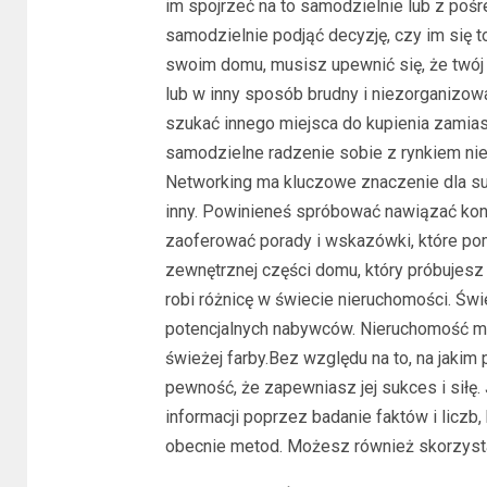
im spojrzeć na to samodzielnie lub z poś
samodzielnie podjąć decyzję, czy im się 
swoim domu, musisz upewnić się, że twój 
lub w inny sposób brudny i niezorganizow
szukać innego miejsca do kupienia zamias
samodzielne radzenie sobie z rynkiem ni
Networking ma kluczowe znaczenie dla su
inny. Powinieneś spróbować nawiązać kon
zaoferować porady i wskazówki, które p
zewnętrznej części domu, który próbujesz
robi różnicę w świecie nieruchomości. Św
potencjalnych nabywców. Nieruchomość mo
świeżej farby.Bez względu na to, na jaki
pewność, że zapewniasz jej sukces i siłę
informacji poprzez badanie faktów i liczb
obecnie metod. Możesz również skorzysta