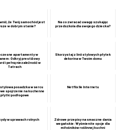
wnić, że Twój samochód jest
Na co zwracać uwagę szukając
sze w dobrym stanie?
przedszkola dla swojego dziecka?
czesne apartamenty w
Skorzystaj z linii stylowych płytek
anem: Odkryj prestiżowy
dekorina w Twoim domu
rd i pełną niezależność w
Tatrach
i stylowa posadzka w sercu
Netflix Ile Internetu
we spojrzenie na kuchenne
płytki podłogowe
cydy w uprawach rolnych
Zdrowe przepisy na smaczne dania
wegańskie: Wyśmienite opcje dla
miłośników roślinnej kuchni