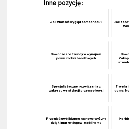
Inne pozycję:
Jak zmienić wygląd samochodu?
Jak zape
zaw
Nowoczesne trendy w wynajmie
Nowo
powierzchni handlowych
Zakop
standa
Specjalistyczne rozwiązania z
Trwała 
zakresu wentylacji przemysłowej
domu: No
Przenieś swój biznes na nowe wyżyny
Herbi
dzięki marketingowi mobilnemu