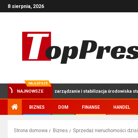
8 sierpnia, 2026
NAJLEPSZE
ompleksowe zarządzanie i stabilizacja środowiska stawu hodowla
NAJNOWSZE
BIZNES
DOM
FINANSE
HANDEL
Strona domowa
Biznes
Sprzedaż nieruchomości dzisi