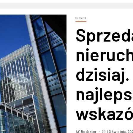
BIZNES
Sprzed
nieruc
dzisiaj.
najlep
wskazó
Redaktor
13 kwietnia, 20