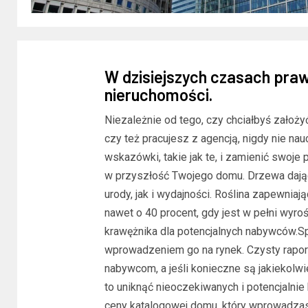
W dzisiejszych czasach pra
nieruchomości.
Niezależnie od tego, czy chciałbyś założy
czy też pracujesz z agencją, nigdy nie n
wskazówki, takie jak te, i zamienić swoj
w przyszłość Twojego domu. Drzewa daj
urody, jak i wydajności. Roślina zapewni
nawet o 40 procent, gdy jest w pełni wyro
krawężnika dla potencjalnych nabywców.S
wprowadzeniem go na rynek. Czysty raport
nabywcom, a jeśli konieczne są jakiekolw
to uniknąć nieoczekiwanych i potencjalni
ceny katalogowej domu, który wprowadzas