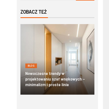
ZOBACZ TEŻ
BLOG
Nowoczesne apartamenty w
ne trendy w
Zakopanem: Odkryj prestiżo
waniu szaf wnękowych –
standard i pełną niezależnoś
 i proste linie
Tatrach