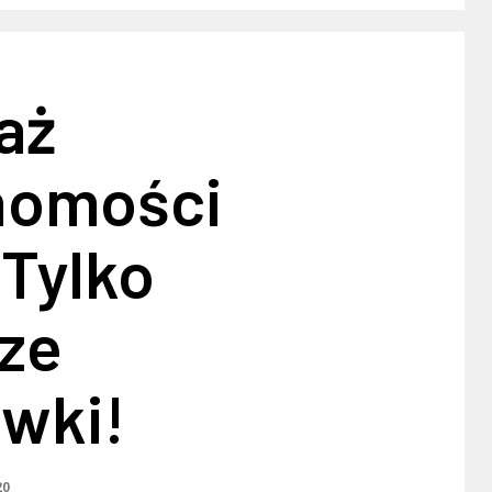
aż
homości
 Tylko
sze
wki!
20